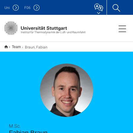
Uni
F
06
Institut für Thermodynamik der Luft- und Raumfahrt
Braun, Fabian
Team
M.Sc.
Fabian Braun